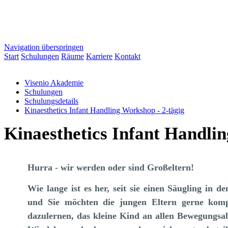
Navigation überspringen
Start
Schulungen
Räume
Karriere
Kontakt
Visenio Akademie
Schulungen
Schulungsdetails
Kinaesthetics Infant Handling Workshop - 2-tägig
Kinaesthetics Infant Handli
Hurra - wir werden oder sind Großeltern!
Wie lange ist es her, seit sie einen Säugling in
und Sie möchten die jungen Eltern gerne kompe
dazulernen, das kleine Kind an allen Bewegungsa