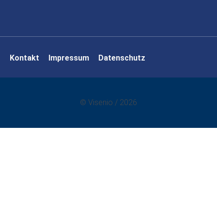
Navigation
Kontakt
Impressum
Datenschutz
überspringen
© Visenio / 2026